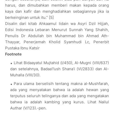
harus, dan dimubahkan memberi makan kepada orang
kaya dan kafir dan menghadiahkan sebagiannya jika ia
berkeinginan untuk itu.” [5]
Disalin dari kitab Ahkaamul Iidain wa Asyri Dzil Hijjah,
Edisi Indonesia Lebaran Menurut Sunnah Yang Shahih,
Penulis Dr Abdullah bin Muhammad bin Ahmad Ath-
Thayyar, Penerjemah Kholid Syamhudi Lc, Penerbit
Pustaka Ibnu Katsir
Footnote
Lihat Bidaayatul Mujtahid (I/450), Al-Mugni (VIII/637)
dan setelahnya, Badaa’I’ush Shana’i (VI/2833) dan Al-
Muhalla (VIII/30).
Para ulama berselisih tentang makna al-Mushfarah,
ada yang menyatakan bahwa ia adalah hewan yang
terputus seluruh telinganya dan ada yang mengatakan
bahwa ia adalah kambing yang kurus. Lihat Nailul
Authar (V/123).-pen.