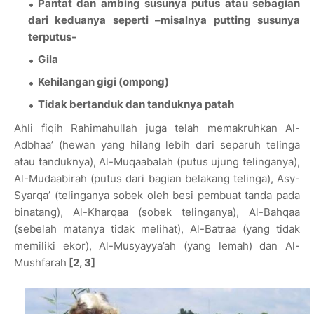
Pantat dan ambing susunya putus atau sebagian
dari keduanya seperti –misalnya putting susunya
terputus-
Gila
Kehilangan gigi (ompong)
Tidak bertanduk dan tanduknya patah
Ahli fiqih Rahimahullah juga telah memakruhkan Al-
Adbhaa’ (hewan yang hilang lebih dari separuh telinga
atau tanduknya), Al-Muqaabalah (putus ujung telinganya),
Al-Mudaabirah (putus dari bagian belakang telinga), Asy-
Syarqa’ (telinganya sobek oleh besi pembuat tanda pada
binatang), Al-Kharqaa (sobek telinganya), Al-Bahqaa
(sebelah matanya tidak melihat), Al-Batraa (yang tidak
memiliki ekor), Al-Musyayya’ah (yang lemah) dan Al-
Mushfarah
[2, 3]