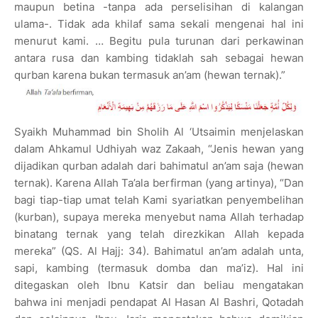
maupun betina -tanpa ada perselisihan di kalangan
ulama-. Tidak ada khilaf sama sekali mengenai hal ini
menurut kami. … Begitu pula turunan dari perkawinan
antara rusa dan kambing tidaklah sah sebagai hewan
qurban karena bukan termasuk an’am (hewan ternak).”
Syaikh Muhammad bin Sholih Al ‘Utsaimin menjelaskan
dalam Ahkamul Udhiyah waz Zakaah, “Jenis hewan yang
dijadikan qurban adalah dari bahimatul an’am saja (hewan
ternak). Karena Allah Ta’ala berfirman (yang artinya), “Dan
bagi tiap-tiap umat telah Kami syariatkan penyembelihan
(kurban), supaya mereka menyebut nama Allah terhadap
binatang ternak yang telah direzkikan Allah kepada
mereka” (QS. Al Hajj: 34). Bahimatul an’am adalah unta,
sapi, kambing (termasuk domba dan ma’iz). Hal ini
ditegaskan oleh Ibnu Katsir dan beliau mengatakan
bahwa ini menjadi pendapat Al Hasan Al Bashri, Qotadah