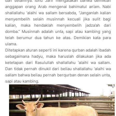
dan selainnya. Ibnu Jarir mengatakan bahwa demikian
anggapan orang Arab mengenai bahimatul an’am. Nabi
shallallahu ‘alaihi wa sallam bersabda, “Janganlah kalian
menyembelih selain musinnah kecuali jika sulit bagi
kalian, maka hendaklah menyembelih jadza’ah dari
domba.” Musinnah adalah unta, sapi atau kambing yang
telah berumur dua tahun ke atas. Demikian kata para
ulama.
Ditetapkan aturan seperti ini karena qurban adalah ibadah
sebagaimana hadyu, maka haruslah dilakukan jika ada
ketetapan dari Rasulullah shallallahu ‘alaihi wa sallam.
Dan tidak pernah dinukil dari beliau shallallahu ‘alaihi wa
sallam bahwa beliau pernah berqurban denan selain unta,
sapi atau kambing.