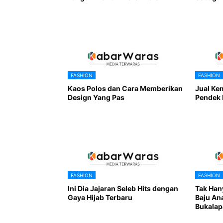
FASHION
FASHION
Kaos Polos dan Cara Memberikan
Jual Ke
Design Yang Pas
Pendek 
FASHION
FASHION
Ini Dia Jajaran Seleb Hits dengan
Tak Han
Gaya Hijab Terbaru
Baju An
Bukalap