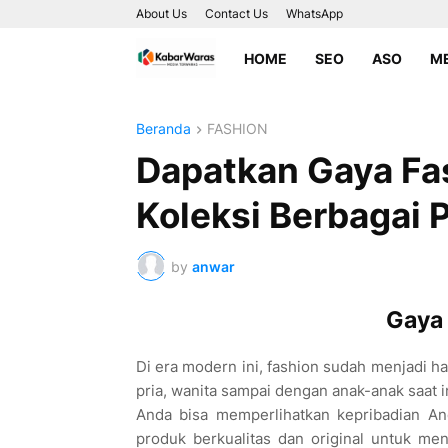
About Us
Contact Us
WhatsApp
HOME
SEO
ASO
ME
Beranda
FASHION
Dapatkan Gaya Fa
Koleksi Berbagai 
by
anwar
Gaya 
Di era modern ini, fashion sudah menjadi h
pria, wanita sampai dengan anak-anak saat 
Anda bisa memperlihatkan kepribadian A
produk berkualitas dan original untuk me