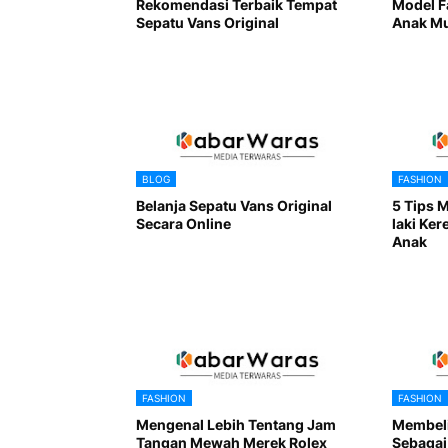
Rekomendasi Terbaik Tempat
Model F
Sepatu Vans Original
Anak Mu
BLOG
FASHION
Belanja Sepatu Vans Original
5 Tips M
Secara Online
laki Ker
Anak
FASHION
FASHION
Mengenal Lebih Tentang Jam
Membel
Tangan Mewah Merek Rolex
Sebagai