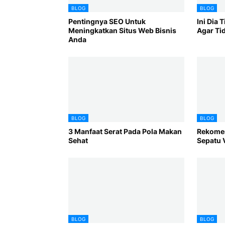
BLOG
BLOG
Pentingnya SEO Untuk
Ini Dia 
Meningkatkan Situs Web Bisnis
Agar Ti
Anda
BLOG
BLOG
3 Manfaat Serat Pada Pola Makan
Rekomen
Sehat
Sepatu 
BLOG
BLOG