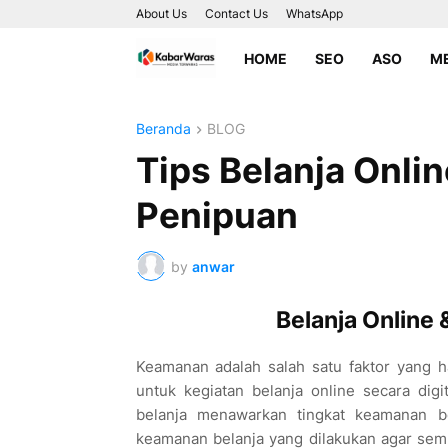
About Us
Contact Us
WhatsApp
HOME
SEO
ASO
ME
Beranda
BLOG
Tips Belanja Onlin
Penipuan
by
anwar
Belanja Online 
Keamanan adalah salah satu faktor yang ha
untuk kegiatan belanja online secara digi
belanja menawarkan tingkat keamanan b
keamanan belanja yang dilakukan agar se