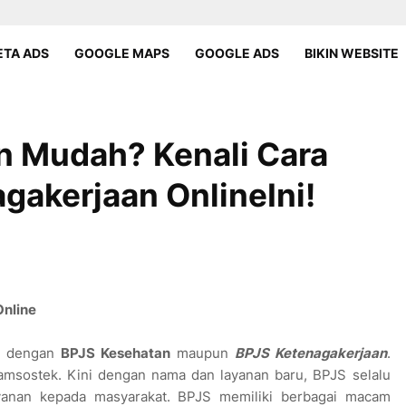
TA ADS
GOOGLE MAPS
GOOGLE ADS
BIKIN WEBSITE
n Mudah? Kenali Cara
gakerjaan OnlineIni!
Online
ng dengan
BPJS Kesehatan
maupun
BPJS Ketenagakerjaan
.
amsostek. Kini dengan nama dan layanan baru, BPJS selalu
ayanan kepada masyarakat. BPJS memiliki berbagai macam