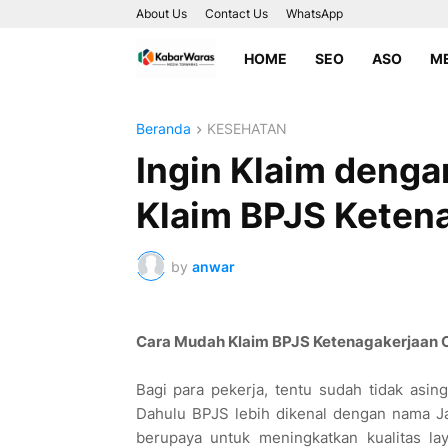
About Us
Contact Us
WhatsApp
HOME
SEO
ASO
ME
Beranda
KESEHATAN
Ingin Klaim denga
Klaim BPJS Ketena
by
anwar
Cara Mudah Klaim BPJS Ketenagakerjaan 
Bagi para pekerja, tentu sudah tidak asi
Dahulu BPJS lebih dikenal dengan nama J
berupaya untuk meningkatkan kualitas l