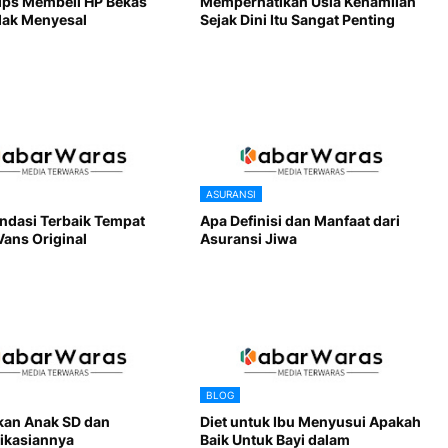
Tips Membeli HP Bekas
Memperhatikan Usia Kehamilan
dak Menyesal
Sejak Dini Itu Sangat Penting
ASURANSI
dasi Terbaik Tempat
Apa Definisi dan Manfaat dari
Vans Original
Asuransi Jiwa
BLOG
kan Anak SD dan
Diet untuk Ibu Menyusui Apakah
ikasiannya
Baik Untuk Bayi dalam