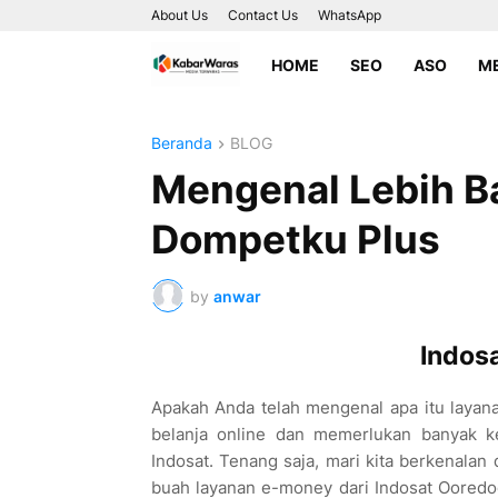
About Us
Contact Us
WhatsApp
HOME
SEO
ASO
ME
Beranda
BLOG
Mengenal Lebih B
Dompetku Plus
by
anwar
Indos
Apakah Anda telah mengenal apa itu laya
belanja online dan memerlukan banyak 
Indosat. Tenang saja, mari kita berkenala
buah layanan e-money dari Indosat Oored