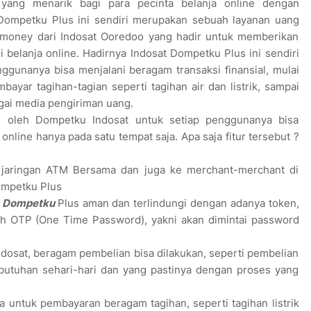
ang menarik bagi para pecinta belanja online dengan
Dompetku Plus ini sendiri merupakan sebuah layanan uang
 e-money dari Indosat Ooredoo yang hadir untuk memberikan
belanja online. Hadirnya Indosat Dompetku Plus ini sendiri
gunanya bisa menjalani beragam transaksi finansial, mulai
ayar tagihan-tagian seperti tagihan air dan listrik, sampai
gai media pengiriman uang.
n oleh Dompetku Indosat untuk setiap penggunanya bisa
nline hanya pada satu tempat saja. Apa saja fitur tersebut ?
ke jaringan ATM Bersama dan juga ke merchant-merchant di
ompetku Plus
t Dompetku
Plus aman dan terlindungi dengan adanya token,
ah OTP (One Time Password), yakni akan dimintai password
i
dosat, beragam pembelian bisa dilakukan, seperti pembelian
butuhan sehari-hari dan yang pastinya dengan proses yang
 untuk pembayaran beragam tagihan, seperti tagihan listrik