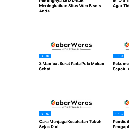
Pentingnya SEO Untuk
Ini Dia 
Meningkatkan Situs Web Bisnis
Agar Ti
Anda
BLOG
BLOG
3 Manfaat Serat Pada Pola Makan
Rekomen
Sehat
Sepatu 
BLOG
BLOG
Cara Menjaga Kesehatan Tubuh
Pendidi
Sejak Dini
Pengapl