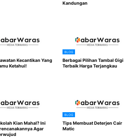
Kandungan
BLOG
rawatan Kecantikan Yang
Berbagai Pilihan Tambal Gigi
amu Ketahui!
Terbaik Harga Terjangkau
BLOG
kolah Kian Mahal? Ini
Tips Membuat Deterjen Cair
rencanakannya Agar
Matic
erwujud