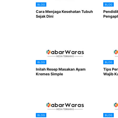
BLOG
BLOG
Cara Menjaga Kesehatan Tubuh
Pendidi
Sejak Dini
Pengapl
BLOG
BLOG
Inilah Resep Masakan Ayam
Tips Pe
Kremes Simple
Wajib K
BLOG
BLOG