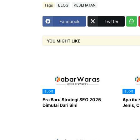
Tags
BLOG
KESEHATAN
Facebook
Twitter
YOU MIGHT LIKE
BLOG
BLOG
Era Baru Strategi SEO 2025
Apa itu 
Dimulai Dari Sini
Jenis, C