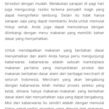
tersebut dengan mudah. Melakukan sarapan di pagi hari
juga mengurangi resiko terkena penyakit magh yang
dapat menginfeksi lambung. Selain itu tidak hanya
sarapan saja yang dapat membantu Anda untuk memulai
hidup sehat. Anda juga dapat memulainya dengan
diimbangi dengan menu makanan yang memiliki bahan
dasar yang menyehatkan.
Untuk mendapatkan makanan yang berbahan dasar
menyehatkan dan alami Anda hanya perlu mengunjungi
kabarwaras. kabarwaras adalah sebuah marketplace
makanan pertama yang menyediakan produk dan
makanan berbahan dasar alami dari berbagai merchant di
seluruh Indonesia. Merchant yang akan bergabung
dengan kabarwaras telah melalui proses seleksi yang
ketat, dimana hanya makanan-makanan yang berbahan
dasar alami dan menyehatkan saja yang dapat bergabung.
Misi dari kabarwaras itu sendiri adalah dengan memulai
hidup sehat sedini mungkin yang dimulai dari makanan.