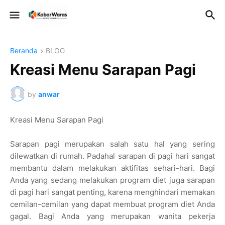
Beranda
BLOG
Kreasi Menu Sarapan Pagi
by
anwar
Kreasi Menu Sarapan Pagi
Sarapan pagi merupakan salah satu hal yang sering
dilewatkan di rumah. Padahal sarapan di pagi hari sangat
membantu dalam melakukan aktifitas sehari-hari. Bagi
Anda yang sedang melakukan program diet juga sarapan
di pagi hari sangat penting, karena menghindari memakan
cemilan-cemilan yang dapat membuat program diet Anda
gagal. Bagi Anda yang merupakan wanita pekerja