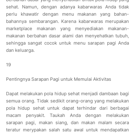
sehat. Namun, dengan adanya kabarwaras Anda tidak
perlu khawatir dengan menu makanan yang bahan-
bahannya sembarangan. Karena kabarwaras merupakan
marketplace makanan yang menyediakan makanan-
makanan berbahan dasar alami dan menyehatkan tubuh,
sehingga sangat cocok untuk menu sarapan pagi Anda
dan keluarga.
19
Pentingnya Sarapan Pagi untuk Memulai Aktivitas
Dapat melakukan pola hidup sehat menjadi dambaan bagi
semua orang. Tidak sedikit orang-orang yang melakukan
pola hidup sehat untuk dapat terhindar dari berbagai
macam penyakit. Taukah Anda dengan melakukan
sarapan pagi, makan siang, dan makan malam secara
teratur merypakan salah satu awal untuk mendapatkan