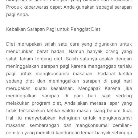
Produk kabarwaras dapat Anda gunakan sebagai sarapan
pagi Anda.
Kebaikan Sarapan Pagi untuk Penggiat Diet
Diet merupakan salah satu cara yang digunakan untuk
menurunkan berat badan. Namun banyak orang yang
salah faham tentang diet. Salah satunya adalah dengan
meninggalakan sarapan pagi karena menganggap terlalu
pagi untuk mengkonsumsi makanan. Padahal ketika
sedang diet dan meninggalkan sarapan di pagi hari
merupakan sustu kesalahan. Mengapa? Karena jika
meninggalkan sarapan di pagi hari saat sedang
melakukan program diet, Anda akan merasa lapar yang
tidak tertahankan ketika waktu makan siang belum tiba.
Hal itu menyebabkan keinginan untuk mengkonsumsi
makanan sembarangan dan mengkonsumsi cemilan-
cemilan yang memiliki kandungan lemak banyak sehingga