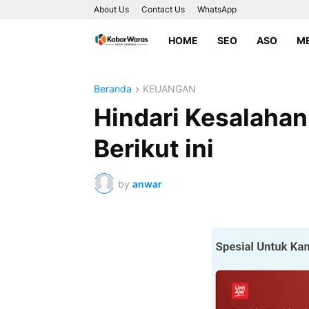
About Us
Contact Us
WhatsApp
HOME
SEO
ASO
ME
Beranda
KEUANGAN
Hindari Kesalahan
Berikut ini
by
anwar