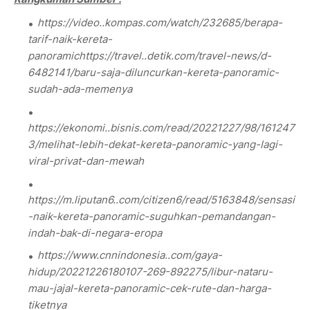
https://video..kompas.com/watch/232685/berapa-
tarif-naik-kereta-
panoramichttps://travel..detik.com/travel-news/d-
6482141/baru-saja-diluncurkan-kereta-panoramic-
sudah-ada-memenya
https://ekonomi..bisnis.com/read/20221227/98/161247
3/melihat-lebih-dekat-kereta-panoramic-yang-lagi-
viral-privat-dan-mewah
https://m.liputan6..com/citizen6/read/5163848/sensasi
-naik-kereta-panoramic-suguhkan-pemandangan-
indah-bak-di-negara-eropa
https://www.cnnindonesia..com/gaya-
hidup/20221226180107-269-892275/libur-nataru-
mau-jajal-kereta-panoramic-cek-rute-dan-harga-
tiketnya