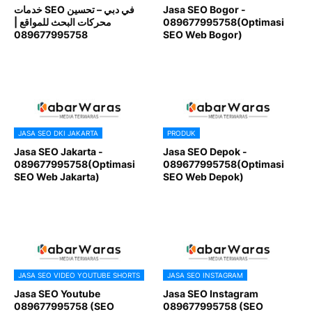
خدمات SEO في دبي – تحسين
Jasa SEO Bogor -
محركات البحث للمواقع |
089677995758(Optimasi
089677995758
SEO Web Bogor)
JASA SEO DKI JAKARTA
PRODUK
Jasa SEO Jakarta -
Jasa SEO Depok -
089677995758(Optimasi
089677995758(Optimasi
SEO Web Jakarta)
SEO Web Depok)
JASA SEO VIDEO YOUTUBE SHORTS
JASA SEO INSTAGRAM
Jasa SEO Youtube
Jasa SEO Instagram
089677995758 (SEO
089677995758 (SEO