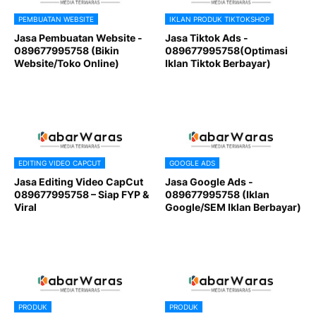
PEMBUATAN WEBSITE
IKLAN PRODUK TIKTOKSHOP
Jasa Pembuatan Website -
Jasa Tiktok Ads -
089677995758 (Bikin
089677995758(Optimasi
Website/Toko Online)
Iklan Tiktok Berbayar)
EDITING VIDEO CAPCUT
GOOGLE ADS
Jasa Editing Video CapCut
Jasa Google Ads -
089677995758 – Siap FYP &
089677995758 (Iklan
Viral
Google/SEM Iklan Berbayar)
PRODUK
PRODUK