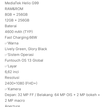
MediaTek Helio G99
RAM&ROM
8GB + 256GB
12GB + 256GB
Baterai
4600 mAh (TYP)
Fast Charging:66W
✅Warna
Lively Green, Glory Black
✅Sistem Operasi
Funtouch OS 13 Global
✅Layar
6,62 inci
Resolusi
2400×1080 (FHD+)
✅Kamera
Depan: 32 MP FF / Belakang: 64 MP OIS + 2 MP bokeh +
2 MP macro
Aperture