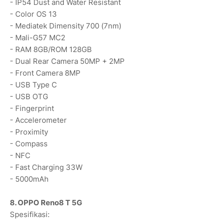
- IP54 Dust and Water Resistant
- Color OS 13
- Mediatek Dimensity 700 (7nm)
- Mali-G57 MC2
- RAM 8GB/ROM 128GB
- Dual Rear Camera 50MP + 2MP
- Front Camera 8MP
- USB Type C
- USB OTG
- Fingerprint
- Accelerometer
- Proximity
- Compass
- NFC
- Fast Charging 33W
- 5000mAh
8. OPPO Reno8 T 5G
Spesifikasi: