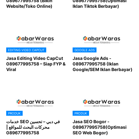
089677995758 (Bikin
089677995758(Optimasi
Website/Toko Online)
Iklan Tiktok Berbayar)
EDITING VIDEO CAPCUT
GOOGLE ADS
Jasa Editing Video CapCut
Jasa Google Ads -
089677995758 – Siap FYP &
089677995758 (Iklan
Viral
Google/SEM Iklan Berbayar)
PRODUK
PRODUK
خدمات SEO في دبي – تحسين
Jasa SEO Bogor -
محركات البحث للمواقع |
089677995758(Optimasi
089677995758
SEO Web Bogor)