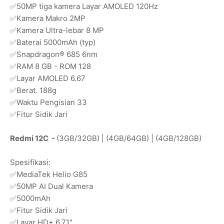
✅50MP tiga kamera Layar AMOLED 120Hz
✅Kamera Makro 2MP
✅Kamera Ultra-lebar 8 MP
✅Baterai 5000mAh (typ)
✅Snapdragon® 685 6nm
✅RAM 8 GB - ROM 128
✅Layar AMOLED 6.67
✅Berat. 188g
✅Waktu Pengisian 33
✅Fitur Sidik Jari
Redmi 12C -
(3GB/32GB) | (4GB/64GB) | (4GB/128GB)
Spesifikasi:
✅MediaTek Helio G85
✅50MP AI Dual Kamera
✅5000mAh
✅Fitur Sidik Jari
✅Layar HD+ 6,71"