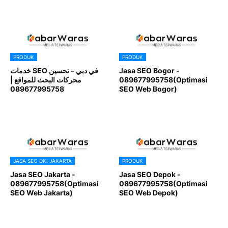
PRODUK
PRODUK
خدمات SEO في دبي – تحسين
Jasa SEO Bogor -
محركات البحث للمواقع |
089677995758(Optimasi
089677995758
SEO Web Bogor)
JASA SEO DKI JAKARTA
PRODUK
Jasa SEO Jakarta -
Jasa SEO Depok -
089677995758(Optimasi
089677995758(Optimasi
SEO Web Jakarta)
SEO Web Depok)