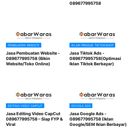
089677995758
PEMBUATAN WEBSITE
IKLAN PRODUK TIKTOKSHOP
Jasa Pembuatan Website -
Jasa Tiktok Ads -
089677995758 (Bikin
089677995758(Optimasi
Website/Toko Online)
Iklan Tiktok Berbayar)
EDITING VIDEO CAPCUT
GOOGLE ADS
Jasa Editing Video CapCut
Jasa Google Ads -
089677995758 – Siap FYP &
089677995758 (Iklan
Viral
Google/SEM Iklan Berbayar)