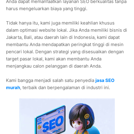
Anda dapat memanfaatkan layanan SEO berkualitas tanpa
harus mengeluarkan biaya yang tinggi.
Tidak hanya itu, kami juga memiliki keahlian khusus
dalam optimasi website lokal. Jika Anda memiliki bisnis di
Jakarta, Bali, atau daerah lain di Indonesia, kami dapat
membantu Anda mendapatkan peringkat tinggi di mesin
pencari lokal. Dengan strategi yang disesuaikan dengan
target pasar lokal, kami akan membantu Anda
menjangkau calon pelanggan di daerah Anda.
Kami bangga menjadi salah satu penyedia
jasa SEO
murah
, terbaik dan berpengalaman di industri ini.