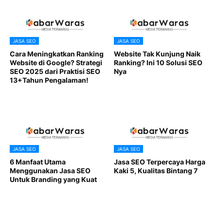
JASA SEO
JASA SEO
Cara Meningkatkan Ranking
Website Tak Kunjung Naik
Website di Google? Strategi
Ranking? Ini 10 Solusi SEO
SEO 2025 dari Praktisi SEO
Nya
13+Tahun Pengalaman!
JASA SEO
JASA SEO
6 Manfaat Utama
Jasa SEO Terpercaya Harga
Menggunakan Jasa SEO
Kaki 5, Kualitas Bintang 7
Untuk Branding yang Kuat