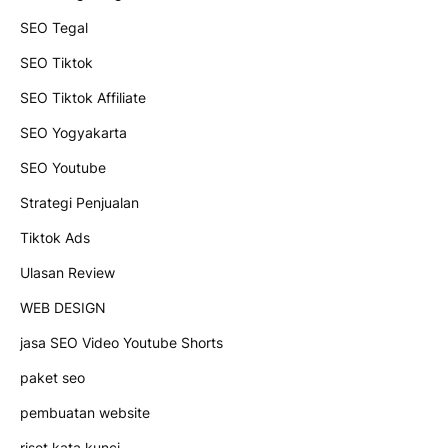
SEO Tegal
SEO Tiktok
SEO Tiktok Affiliate
SEO Yogyakarta
SEO Youtube
Strategi Penjualan
Tiktok Ads
Ulasan Review
WEB DESIGN
jasa SEO Video Youtube Shorts
paket seo
pembuatan website
riset kata kunci