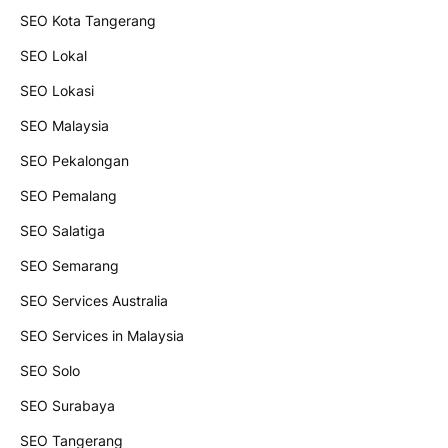
SEO Kota Tangerang
SEO Lokal
SEO Lokasi
SEO Malaysia
SEO Pekalongan
SEO Pemalang
SEO Salatiga
SEO Semarang
SEO Services Australia
SEO Services in Malaysia
SEO Solo
SEO Surabaya
SEO Tangerang