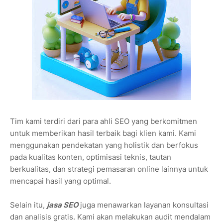
Tim kami terdiri dari para ahli SEO yang berkomitmen
untuk memberikan hasil terbaik bagi klien kami. Kami
menggunakan pendekatan yang holistik dan berfokus
pada kualitas konten, optimisasi teknis, tautan
berkualitas, dan strategi pemasaran online lainnya untuk
mencapai hasil yang optimal.
Selain itu,
jasa SEO
juga menawarkan layanan konsultasi
dan analisis gratis. Kami akan melakukan audit mendalam