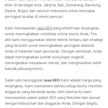
klien di berbagai kota, Jakarta, Bali, Semarang, Bandung,
Depok, Bogor dan seluruh Indonesia untuk mencapai
peringkat teratas di mesin pencari.
Kami menawarkan
jasa SEO
yang efektif dan terjangkau
untuk meningkatkan visibilitas online bisnis Anda. Tim
ahli kami menggunakan teknik-teknik terbaru dan strategi
yang terbukti untuk meningkatkan peringkat website
Anda di halaman hasil pencarian. Dengan demikian, Anda
dapat meningkatkan jumlah kunjungan organik,
meningkatkan kesadaran merek, dan menghasilkan lebih
banyak peluang bisnis.
Salah satu keunggulan
jasa SEO
Kami adalah harga yang
terjangkau. Kami memahami bahwa setiap bisnis memiliki
anggaran yang berbeda-beda, oleh karena itu kami
menawarkan paket-paket SEO yang fleksibel dan sesuai
dengan kebutuhan dan anggaran Anda. Dengan begitu,