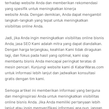
terhadap website Anda dan memberikan rekomendasi
yang spesifik untuk meningkatkan kinerja
website Anda. Dengan demikian, Anda dapat mengambil
langkah-langkah yang tepat untuk meningkatkan
visibilitas online Anda.
Jadi, jika Anda ingin meningkatkan visibilitas online bisnis
Anda, jasa SEO Kami adalah mitra yang dapat diandalkan.
Dengan harga terjangkau, keahlian Kami tidak diragukan
lagi, dan fokus pada hasil yang optimal, kami siap
membantu bisnis Anda mencapai peringkat teratas di
mesin pencari. Kunjungi website kami di KabarWaras.com
untuk informasi lebih lanjut dan jadwalkan konsultasi
gratis dengan tim kami.
Semoga artikel ini memberikan informasi yang berguna
dan menginspirasi Anda untuk meningkatkan visibilitas
online bisnis Anda. Jika Anda memiliki pertanyaan lebih
lanjut atau ingin memverifikasi informasi apa pun, jangan