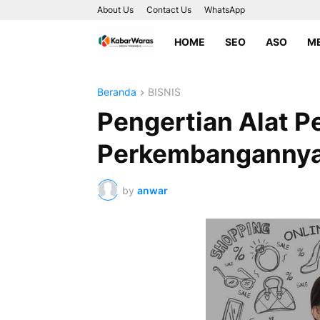
About Us
Contact Us
WhatsApp
HOME
SEO
ASO
ME
Beranda
BISNIS
Pengertian Alat 
Perkembanganny
by
anwar