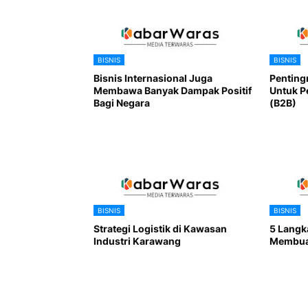
BISNIS
BISNIS
Bisnis Internasional Juga
Pentingn
Membawa Banyak Dampak Positif
Untuk P
Bagi Negara
(B2B)
BISNIS
BISNIS
Strategi Logistik di Kawasan
5 Langk
Industri Karawang
Membuat