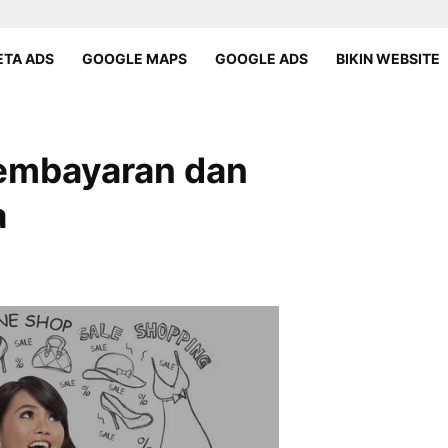
TA ADS
GOOGLE MAPS
GOOGLE ADS
BIKIN WEBSITE
Pembayaran dan
a