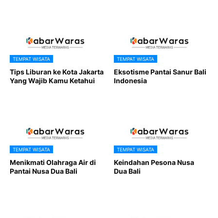
TEMPAT WISATA
TEMPAT WISATA
Tips Liburan ke Kota Jakarta
Eksotisme Pantai Sanur Bali
Yang Wajib Kamu Ketahui
Indonesia
TEMPAT WISATA
TEMPAT WISATA
Menikmati Olahraga Air di
Keindahan Pesona Nusa
Pantai Nusa Dua Bali
Dua Bali