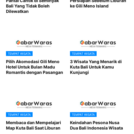
Pantai Cantik di Seminyak
Persiapan Sebelum Liburan
Bali Yang Tidak Boleh
ke Gili Meno Island
Dilewatkan
TEMPAT WISATA
TEMPAT WISATA
Pilih Akomodasi Gili Meno
3 Wisata Yang Menarik di
Hotel Untuk Bulan Madu
Kuta Bali Untuk Kamu
Romantis dengan Pasangan
Kunjungi
TEMPAT WISATA
TEMPAT WISATA
Membaca dan Mempelajari
Keindahan Pesona Nusa
Map Kuta Bali Saat Liburan
Dua Bali Indonesia Wisata