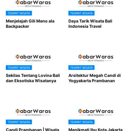
TEMPAT WISATA
TEMPAT WISATA
Menjelajah Gili Meno ala
Daya Tarik Wisata Bali
Backpacker
Indonesia Travel
TEMPAT WISATA
TEMPAT WISATA
Sekilas Tentang Lovina Bali
Arsitektur Megah Candi di
dan Eksotiska Wisatanya
Yogyakarta Prambanan
TEMPAT WISATA
TEMPAT WISATA
Candi Prambanan | Wisata
Menikmati Ibu Kota Jakarta