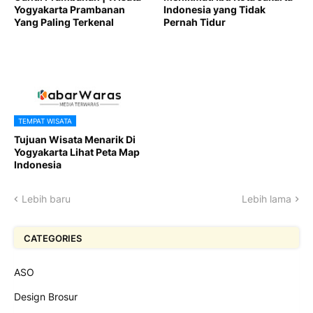
Yogyakarta Prambanan
Indonesia yang Tidak
Yang Paling Terkenal
Pernah Tidur
TEMPAT WISATA
Tujuan Wisata Menarik Di
Yogyakarta Lihat Peta Map
Indonesia
Lebih baru
Lebih lama
CATEGORIES
ASO
Design Brosur