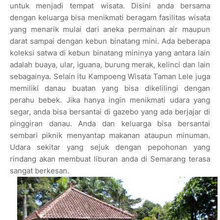
untuk menjadi tempat wisata. Disini anda bersama
dengan keluarga bisa menikmati beragam fasilitas wisata
yang menarik mulai dari aneka permainan air maupun
darat sampai dengan kebun binatang mini. Ada beberapa
koleksi satwa di kebun binatang mininya yang antara lain
adalah buaya, ular, iguana, burung merak, kelinci dan lain
sebagainya. Selain itu Kampoeng Wisata Taman Lele juga
memiliki danau buatan yang bisa dikelilingi dengan
perahu bebek. Jika hanya ingin menikmati udara yang
segar, anda bisa bersantai di gazebo yang ada berjajar di
pinggiran danau. Anda dan keluarga bisa bersantai
sembari piknik menyantap makanan ataupun minuman.
Udara sekitar yang sejuk dengan pepohonan yang
rindang akan membuat liburan anda di Semarang terasa
sangat berkesan.