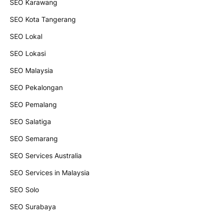
SEO Karawang
SEO Kota Tangerang
SEO Lokal
SEO Lokasi
SEO Malaysia
SEO Pekalongan
SEO Pemalang
SEO Salatiga
SEO Semarang
SEO Services Australia
SEO Services in Malaysia
SEO Solo
SEO Surabaya