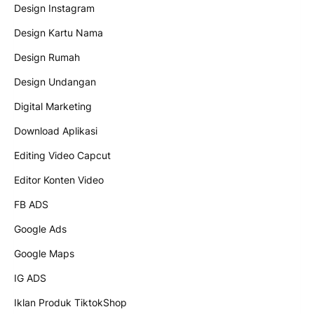
Design Instagram
Design Kartu Nama
Design Rumah
Design Undangan
Digital Marketing
Download Aplikasi
Editing Video Capcut
Editor Konten Video
FB ADS
Google Ads
Google Maps
IG ADS
Iklan Produk TiktokShop