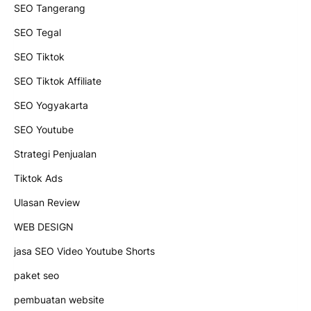
SEO Tangerang
SEO Tegal
SEO Tiktok
SEO Tiktok Affiliate
SEO Yogyakarta
SEO Youtube
Strategi Penjualan
Tiktok Ads
Ulasan Review
WEB DESIGN
jasa SEO Video Youtube Shorts
paket seo
pembuatan website