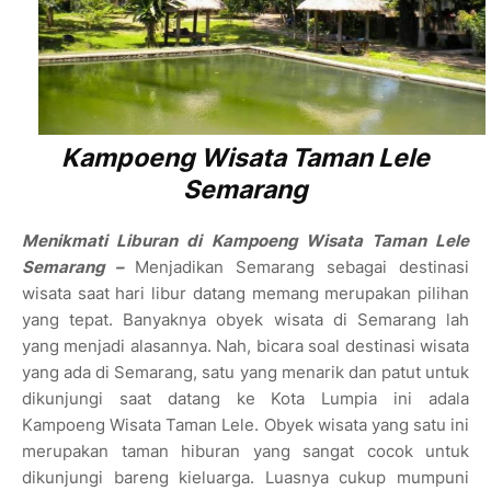
Kampoeng Wisata Taman Lele
Semarang
Menikmati Liburan di Kampoeng Wisata Taman Lele
Semarang –
Menjadikan Semarang sebagai destinasi
wisata saat hari libur datang memang merupakan pilihan
yang tepat. Banyaknya obyek wisata di Semarang lah
yang menjadi alasannya. Nah, bicara soal destinasi wisata
yang ada di Semarang, satu yang menarik dan patut untuk
dikunjungi saat datang ke Kota Lumpia ini adala
Kampoeng Wisata Taman Lele. Obyek wisata yang satu ini
merupakan taman hiburan yang sangat cocok untuk
dikunjungi bareng kieluarga. Luasnya cukup mumpuni