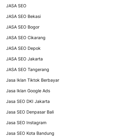
JASA SEO
JASA SEO Bekasi
JASA SEO Bogor
JASA SEO Cikarang
JASA SEO Depok
JASA SEO Jakarta
JASA SEO Tangerang
Jasa Iklan Tiktok Berbayar
Jasa Iklan Google Ads
Jasa SEO DKI Jakarta
Jasa SEO Denpasar Bali
Jasa SEO Instagram
Jasa SEO Kota Bandung