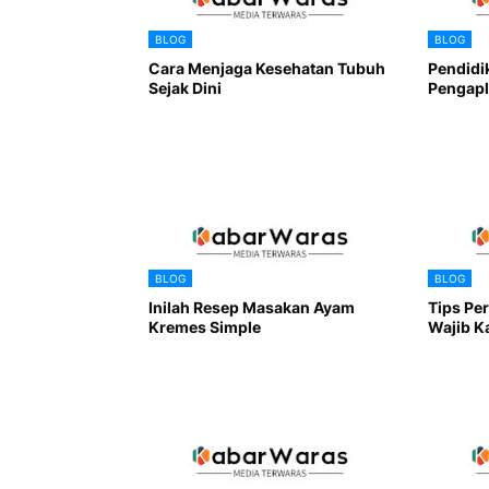
BLOG
BLOG
Cara Menjaga Kesehatan Tubuh
Pendidi
Sejak Dini
Pengapl
BLOG
BLOG
Inilah Resep Masakan Ayam
Tips Pe
Kremes Simple
Wajib K