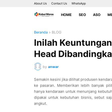
About Us
Contact Us
WhatsApp
HOME
SEO
ASO
ME
Beranda
BLOG
Inilah Keuntungan
Head Dibandingka
by
anwar
Semakin kesini jika dilihat produsen kenda
ke pasaran. Memberikan lebih banyak pi
hanya kendaraan untuk menunjang kebutuhan 
dipakai untuk kebutuhan bisnis, sebut sa
angkut.