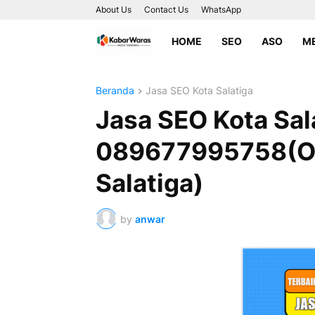
About Us
Contact Us
WhatsApp
HOME
SEO
ASO
ME
Beranda
Jasa SEO Kota Salatiga
Jasa SEO Kota Sala
089677995758(O
Salatiga)
by
anwar