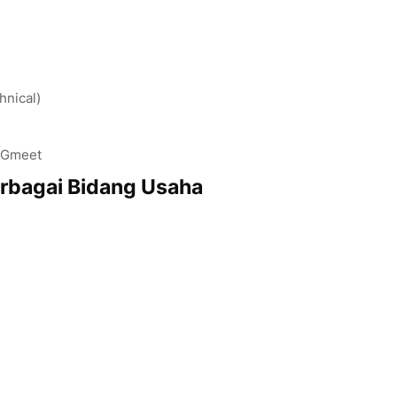
hnical)
/Gmeet
erbagai Bidang Usaha