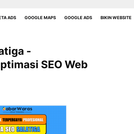
TA ADS
GOOGLE MAPS
GOOGLE ADS
BIKIN WEBSITE
tiga -
ptimasi SEO Web