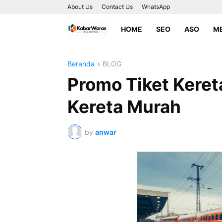
About Us
Contact Us
WhatsApp
HOME
SEO
ASO
ME
Beranda
BLOG
Promo Tiket Kereta
Kereta Murah
by
anwar