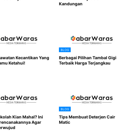
Kandungan
BLOG
rawatan Kecantikan Yang
Berbagai Pilihan Tambal Gigi
amu Ketahui!
Terbaik Harga Terjangkau
BLOG
kolah Kian Mahal? Ini
Tips Membuat Deterjen Cair
rencanakannya Agar
Matic
erwujud