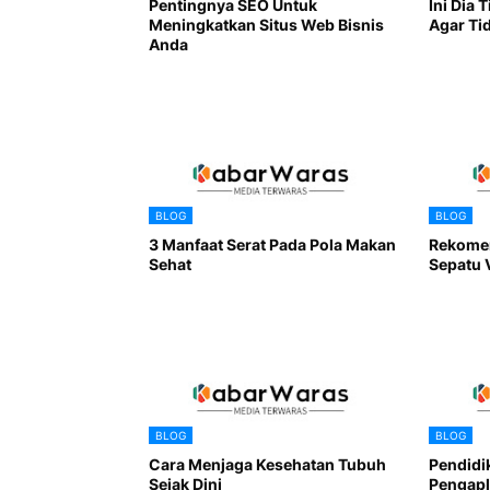
Pentingnya SEO Untuk
Ini Dia 
Meningkatkan Situs Web Bisnis
Agar Ti
Anda
BLOG
BLOG
3 Manfaat Serat Pada Pola Makan
Rekomen
Sehat
Sepatu 
BLOG
BLOG
Cara Menjaga Kesehatan Tubuh
Pendidi
Sejak Dini
Pengapl