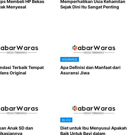
Tips Membeli HP Bekas
Memperhatikan Usia Kehamilan
dak Menyesal
Sejak Dini Itu Sangat Penting
ASURANSI
dasi Terbaik Tempat
Apa Definisi dan Manfaat dari
Vans Original
Asuransi Jiwa
BLOG
kan Anak SD dan
Diet untuk Ibu Menyusui Apakah
ikasiannya
Baik Untuk Bayi dalam